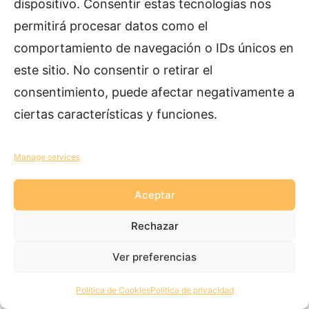
content.
LESSON 15. Uses of Presente Simple
dispositivo. Consentir estas tecnologías nos
permitirá procesar datos como el
LESSON 16. Days of the Week
Purchase course
comportamiento de navegación o IDs únicos en
LESSON 17. Months of the Year
este sitio. No consentir o retirar el
3. Poder: Possibilities, Abilities &
Sign in
consentimiento, puede afectar negativamente a
Permission
ciertas características y funciones.
7 lessons
4. Soler: Habits & Routines
Manage services
Previous
Next
6 lessons
5. Querer, Gustar & Preferir: Plans,
Aceptar
Likes & Free Time
Rechazar
12 lessons
6. Ir, the Verb to Unlock the Future in
Ver preferencias
Spanish
9 lessons
Política de Cookies
Política de privacidad
7. Tener & Hacer, Essential Irregular