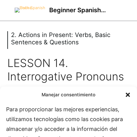
Beginner Spanish Course
2. Actions in Present: Verbs, Basic
1. First Steps in Spanish:
Sentences & Questions
Pronunciation & Essential Concepts
11 lessons
LESSON 14.
2. Actions in Present: Verbs, Basic
Sentences & Questions
Interrogative Pronouns
LESSON 11. Verbs, infinitives, Verbal Tenses
Manejar consentimiento
LESSON 12. “Presente Simple”
YOU DON’T HAVE ACCESS TO THIS LESSON
Para proporcionar las mejores experiencias,
LESSON 13. Negative Tenses and Questions
Please purchase this course, or sign in if
utilizamos tecnologías como las cookies para
LESSON 14. Interrogative Pronouns
you’re already enrolled, to access the course
almacenar y/o acceder a la información del